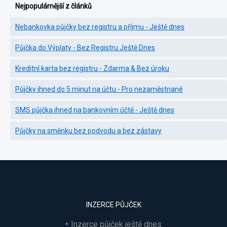
Nejpopulárnější z článků
Nebankovka půjčky bez registru a příjmu - Ještě dnes
Půjčka do Výplaty - Bez Registru Ještě Dnes
Kreditní karta bez registru - Zdarma & Bez úroku
Půjčky ihned do 5 minut na účtu - Pro nezaměstnané
SMS půjčka ihned na bankovním účtě - Ještě dnes
Půjčky na směnku bez podvodu a bez zástavy
INZERCE PŮJČEK
Inzerce půjček ještě dnes