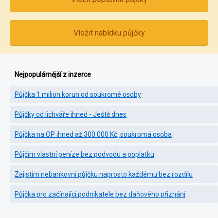
Vložit nabídku půjčky
Nejpopulárnější z inzerce
Půjčka 1 milion korun od soukromé osoby
Půjčky od lichváře ihned - Ještě dnes
Půjčka na OP ihned až 300 000 Kč, soukromá osoba
Půjčím vlastní peníze bez podvodu a poplatku
Zajistím nebankovní půjčku naprosto každému bez rozdílu
Půjčka pro začínající podnikatele bez daňového přiznání