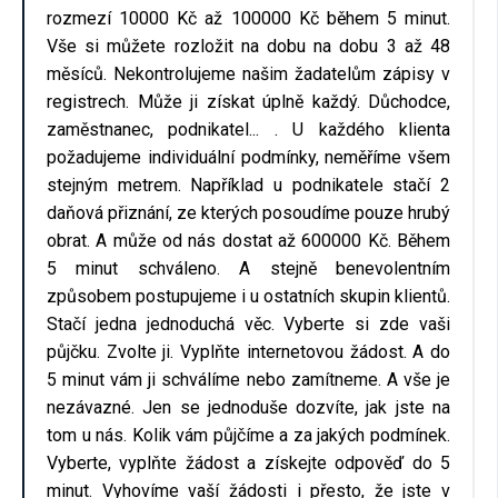
rozmezí 10000 Kč až 100000 Kč během 5 minut.
Vše si můžete rozložit na dobu na dobu 3 až 48
měsíců. Nekontrolujeme našim žadatelům zápisy v
registrech. Může ji získat úplně každý. Důchodce,
zaměstnanec, podnikatel... . U každého klienta
požadujeme individuální podmínky, neměříme všem
stejným metrem. Například u podnikatele stačí 2
daňová přiznání, ze kterých posoudíme pouze hrubý
obrat. A může od nás dostat až 600000 Kč. Během
5 minut schváleno. A stejně benevolentním
způsobem postupujeme i u ostatních skupin klientů.
Stačí jedna jednoduchá věc. Vyberte si zde vaši
půjčku. Zvolte ji. Vyplňte internetovou žádost. A do
5 minut vám ji schválíme nebo zamítneme. A vše je
nezávazné. Jen se jednoduše dozvíte, jak jste na
tom u nás. Kolik vám půjčíme a za jakých podmínek.
Vyberte, vyplňte žádost a získejte odpověď do 5
minut. Vyhovíme vaší žádosti i přesto, že jste v