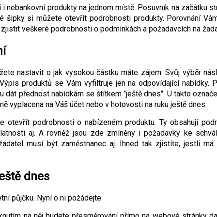
i nebankovní produkty na jednom místě. Posuvník na začátku st
té šipky si můžete otevřít podrobnosti produkty. Porovnání Vá
i zjistit veškeré podrobnosti o podmínkách a požadavcích na žada
ní
žete nastavit o jak vysokou částku máte zájem. Svůj výběr nás
. Výpis produktů se Vám vyfiltruje jen na odpovídající nabídky. 
su dát přednost nabídkám se štítkem "ještě dnes". U takto označ
 vyplacena na Váš účet nebo v hotovosti na ruku ještě dnes.
e otevřít podrobnosti o nabízeném produktu. Ty obsahují pod
atnosti aj. A rovněž jsou zde zmíněny i požadavky ke schvál
 žadatel musí být zaměstnanec aj. Ihned tak zjistíte, jestli má
ještě dnes
étní půjčku. Nyní o ni požádejte.
Kliknutím na něj budete přesměrování přímo na webové stránky d