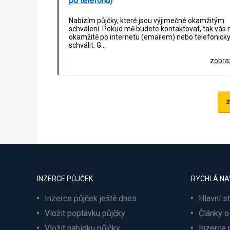
po telefonu)
Nabízím půjčky, které jsou výjimečné okamžitým
schválení. Pokud mě budete kontaktovat, tak vás
okamžitě po internetu (emailem) nebo telefonick
schválit. G…
zobraz
z
INZERCE PŮJČEK
RYCHLÁ NA
Inzerce půjček ještě dnes
Hlavní s
Vložit poptávku půjčky
Články o
Vložit nabídku půjčky
Inzerce 