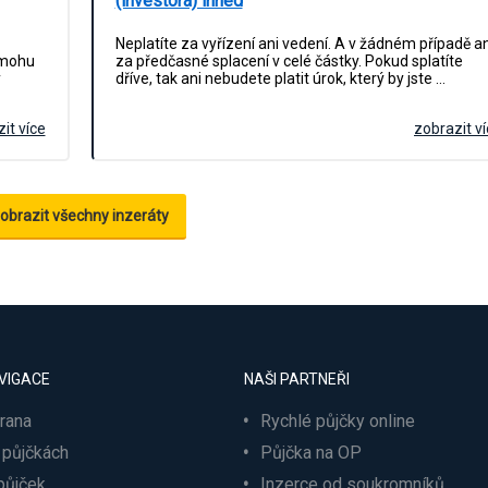
(investora) ihned
Neplatíte za vyřízení ani vedení. A v žádném případě an
 mohu
za předčasné splacení v celé částky. Pokud splatíte
y
dříve, tak ani nebudete platit úrok, který by jste …
it více
zobrazit v
obrazit všechny inzeráty
VIGACE
NAŠI PARTNEŘI
trana
Rychlé půjčky online
 půjčkách
Půjčka na OP
půjček
Inzerce od soukromníků