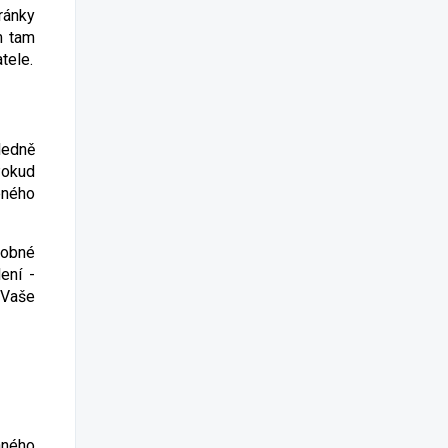
ránky
m tam
tele.
ledně
Pokud
eného
robné
ení -
 Vaše
aného