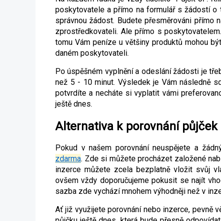
poskytovatele a přímo na formulář s žádostí o 
správnou žádost. Budete přesměrováni přímo na
zprostředkovateli. Ale přímo s poskytovatelem
tomu Vám peníze u většiny produktů mohou být 
daném poskytovateli.
Po úspěšném vyplnění a odeslání žádosti je tře
než 5 - 10 minut. Výsledek je Vám následně sdě
potvrdíte a necháte si vyplatit vámi preferov
ještě dnes.
Alternativa k porovnání půjček
Pokud v našem porovnání neuspějete a žádný
zdarma
. Zde si můžete procházet založené na
inzerce můžete zcela bezplatně vložit svůj vl
ovšem vždy doporučujeme pokusit se najít vho
sazba zde vychází mnohem výhodněji než v inze
Ať již využijete porovnání nebo inzerce, pevně 
půjčku ještě dnes, která bude přesně odpovídat 