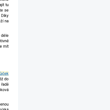
ít tu
te se
 Díky
ží na
 déle
tivně
e mít
ůjček
ěž do
 řadě
oková
cenou
nízká