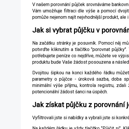
V našem porovnání půjček srovnáváme bankovní 
Vám umožňuje filtraci dle výše a pomocí dvoji
pomůže nejenom najít nejvhodnější produkt, ale 
Jak si vybrat půjčku v porovná
Na začátku stránky je posuvník. Pomocí něj mů
potvrďte kliknutím a tlačítko "porovnat půjčky"
potřebujete peníze co nejdříve, můžete ve výpi
produktu bude Vaše žádost posouzena a následně
Dvojitou šipkou na konci každého řádku můžet
parametry o půjčce - úroková sazba, doba spl
minimální výše příjmu, kontrola registru, zdali
potencionální žádost šanci na úspěch.
Jak získat půjčku z porovnání 
Vyfiltrovali jste si nabídky a vybrali jste si konkr
Na každém řádku je vždy tlačítko "Půjčit si". 