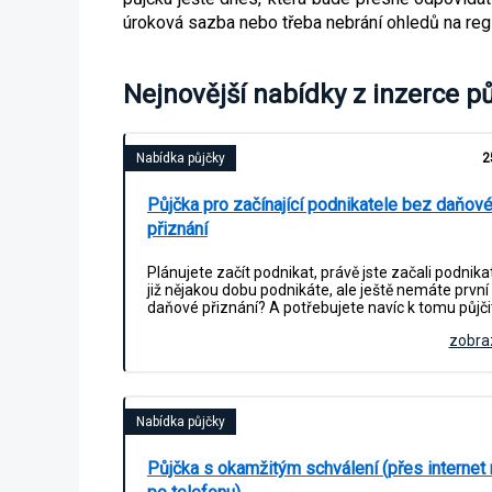
úroková sazba nebo třeba nebrání ohledů na regi
Nejnovější nabídky z inzerce p
Nabídka půjčky
2
Půjčka pro začínající podnikatele bez daňov
přiznání
Plánujete začít podnikat, právě jste začali podnik
již nějakou dobu podnikáte, ale ještě nemáte první
daňové přiznání? A potřebujete navíc k tomu půjči
zobraz
Nabídka půjčky
Půjčka s okamžitým schválení (přes internet