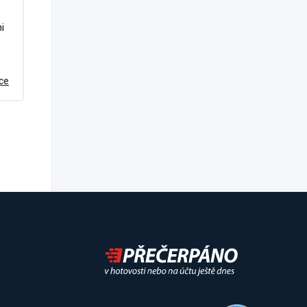
i
íce