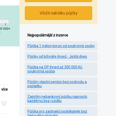
Vložit nabídku půjčky
00 000+
č
Nejpopulárnější z inzerce
Půjčka 1 milion korun od soukromé osoby
Půjčky od lichváře ihned - Ještě dnes
Půjčka na OP ihned až 300 000 Kč,
soukromá osoba
Půjčím vlastní peníze bez podvodu a
poplatku
více
Zajistím nebankovní půjčku naprosto
každému bez rozdílu
Půjčka pro začínající podnikatele bez
daňového přiznání