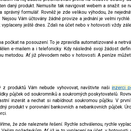
ten daný produkt. Nemusíte tak navigovat webem a snažit se naj
 správný formulář. Rovněž je zde velikou výhodou, že nejedná
. Nejsou Vám účtovány žádné provize a jednání je velmi rychlé.
vyplaceny ještě dnes. Zdali na účet nebo v hotovosti vždy zále
ba počkat na posouzení. To je zpravidla automatizované a netrvá
len e-mailem a i telefonicky. Kdy následně svoji žádost defini
anou metodou. Ať již převodem nebo v hotovosti. A peníze můžet
 z produktů Vám nebude vyhovovat, navštivte naši
inzerci p
bídky půjček od soukromníků a soukromých poskytovatelů. Rovn
astní inzerát a nechat si nabídnout soukromou půjčku. V první
dný produkt v porovnání bankovních a nebankovních půjček. Úr
rci.
věříme, že zde naleznete řešení. Rychle schválenou, rychle vypla
Vašim požadavkům. Ať již je to vyplacení na účet, v hotovosti, 