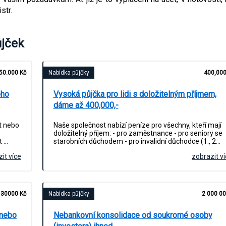
str.
ůjček
50.000 Kč
Nabídka půjčky
400,000
ého
Vysoká půjčka pro lidi s doložitelným příjmem,
dáme až 400,000,-
at nebo
Naše společnost nabízí peníze pro všechny, kteří mají
doložitelný příjem: - pro zaměstnance - pro seniory se
t …
starobních důchodem - pro invalidní důchodce (1., 2…
it více
zobrazit v
30000 Kč
Nabídka půjčky
2 000 00
 nebo
Nebankovní konsolidace od soukromé osoby