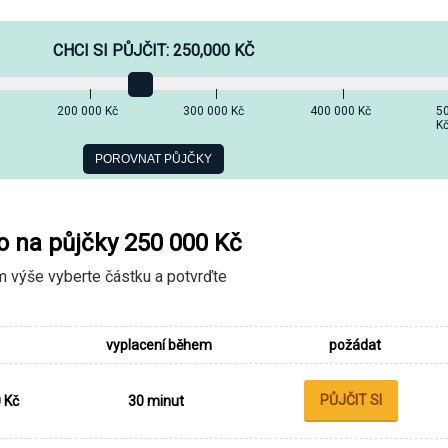
CHCI SI PŮJČIT:
250,000
KČ
200 000 Kč
300 000 Kč
400 000 Kč
5
K
 na půjčky 250 000 Kč
 výše vyberte částku a potvrďte
vyplacení během
požádat
PŮJČIT SI
 Kč
30 minut