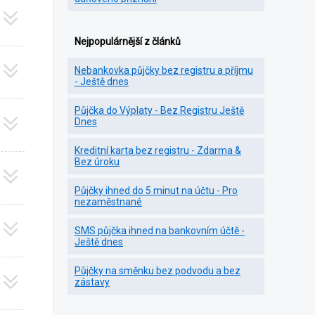
Nejpopulárnější z článků
Nebankovka půjčky bez registru a příjmu
- Ještě dnes
Půjčka do Výplaty - Bez Registru Ještě
Dnes
Kreditní karta bez registru - Zdarma &
Bez úroku
Půjčky ihned do 5 minut na účtu - Pro
nezaměstnané
SMS půjčka ihned na bankovním účtě -
Ještě dnes
Půjčky na směnku bez podvodu a bez
zástavy