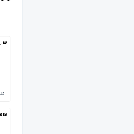
,- Kč
íce
0 Kč