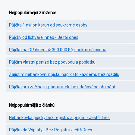
Nejpopulárnější z inzerce
Půjčka 1 milion korun od soukromé osoby
Půjčky od lichváře ihned - Ještě dnes
Půjčka na OP ihned až 300 000 Kč, soukromá osoba
Půjčím vlastní peníze bez podvodu a poplatku
Zajistím nebankovní půjčku naprosto každému bez rozdílu
Půjčka pro začínající podnikatele bez daňového přiznání
Nejpopulárnější z článků
Nebankovka půjčky bez registru a příjmu - Ještě dnes
Půjčka do Výplaty - Bez Registru Ještě Dnes