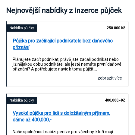
Nejnovější nabídky z inzerce půjček
Nabídka půjčky
250.000 Kč
Půjčka pro začínající podnikatele bez daňového
přiznání
Plánujete začít podnikat, právě jste začali podnikat nebo
již nějakou dobu podnikáte, ale ještě nemáte první daňové
přiznání? A potřebujete navíc k tomu půjčit …
zobrazit více
Nabídka půjčky
400,000,- Kč
Vysoká půjčka pro lidi s doložitelným příjmem,
dáme až 400,000,-
Naše společnost nabízí peníze pro všechny, kteří mají