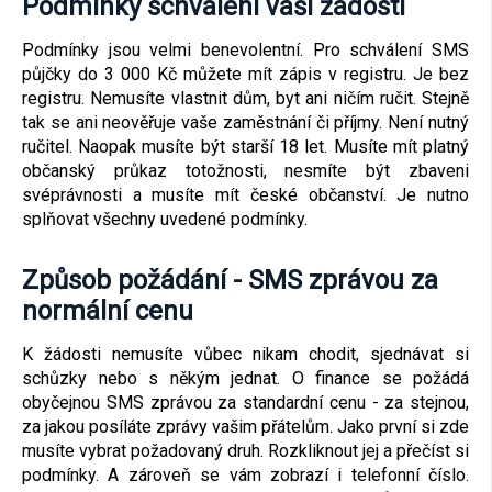
Podmínky schválení vaší žádosti
Podmínky jsou velmi benevolentní. Pro schválení SMS
půjčky do 3 000 Kč můžete mít zápis v registru. Je bez
registru. Nemusíte vlastnit dům, byt ani ničím ručit. Stejně
tak se ani neověřuje vaše zaměstnání či příjmy. Není nutný
ručitel. Naopak musíte být starší 18 let. Musíte mít platný
občanský průkaz totožnosti, nesmíte být zbaveni
svéprávnosti a musíte mít české občanství. Je nutno
splňovat všechny uvedené podmínky.
Způsob požádání - SMS zprávou za
normální cenu
K žádosti nemusíte vůbec nikam chodit, sjednávat si
schůzky nebo s někým jednat. O finance se požádá
obyčejnou SMS zprávou za standardní cenu - za stejnou,
za jakou posíláte zprávy vašim přátelům. Jako první si zde
musíte vybrat požadovaný druh. Rozkliknout jej a přečíst si
podmínky. A zároveň se vám zobrazí i telefonní číslo.