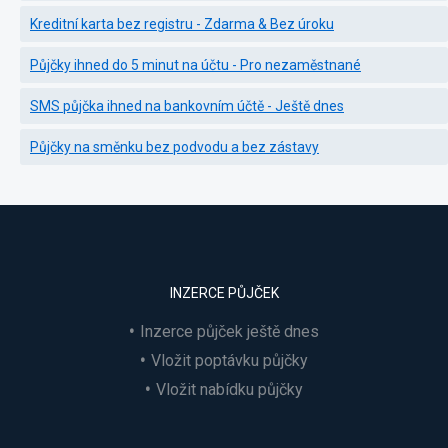
Kreditní karta bez registru - Zdarma & Bez úroku
Půjčky ihned do 5 minut na účtu - Pro nezaměstnané
SMS půjčka ihned na bankovním účtě - Ještě dnes
Půjčky na směnku bez podvodu a bez zástavy
INZERCE PŮJČEK
Inzerce půjček ještě dnes
Vložit poptávku půjčky
Vložit nabídku půjčky