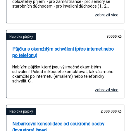
doložitelný příjem: - pro zaměstnance - pro seniory se
starobních důchodem - pro invalidní důchodce (1., 2…
zobrazit více
Nabídka půjčky
30000 Kč
Půjčka s okamžitým schválení (přes internet nebo
po telefonu)
Nabízím půjčky, které jsou výjimečné okamžitým
schválení. Pokud mě budete kontaktovat, tak vás mohu
okamžitě po internetu (emailem) nebo telefonicky
schválit. G…
zobrazit více
Nabídka půjčky
2 000 000 Kč
Nebankovní konsolidace od soukromé osoby
(investora) ihned