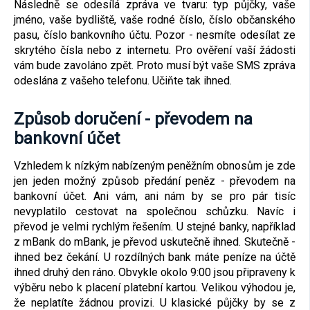
Následně se odesílá zpráva ve tvaru: typ půjčky, vaše
jméno, vaše bydliště, vaše rodné číslo, číslo občanského
pasu, číslo bankovního účtu. Pozor - nesmíte odesílat ze
skrytého čísla nebo z internetu. Pro ověření vaší žádosti
vám bude zavoláno zpět. Proto musí být vaše SMS zpráva
odeslána z vašeho telefonu. Učiňte tak ihned.
Způsob doručení - převodem na
bankovní účet
Vzhledem k nízkým nabízeným peněžním obnosům je zde
jen jeden možný způsob předání peněz - převodem na
bankovní účet. Ani vám, ani nám by se pro pár tisíc
nevyplatilo cestovat na společnou schůzku. Navíc i
převod je velmi rychlým řešením. U stejné banky, například
z mBank do mBank, je převod uskutečně ihned. Skutečně -
ihned bez čekání. U rozdílných bank máte peníze na účtě
ihned druhý den ráno. Obvykle okolo 9:00 jsou připraveny k
výběru nebo k placení platební kartou. Velikou výhodou je,
že neplatíte žádnou provizi. U klasické půjčky by se z