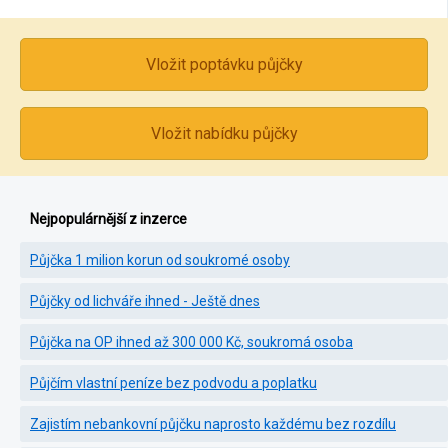
Vložit poptávku půjčky
Vložit nabídku půjčky
Nejpopulárnější z inzerce
Půjčka 1 milion korun od soukromé osoby
Půjčky od lichváře ihned - Ještě dnes
Půjčka na OP ihned až 300 000 Kč, soukromá osoba
Půjčím vlastní peníze bez podvodu a poplatku
Zajistím nebankovní půjčku naprosto každému bez rozdílu