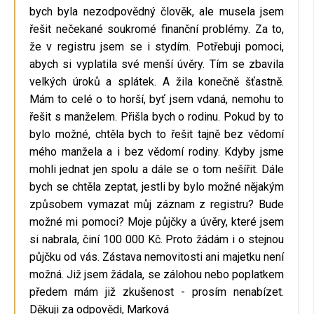
bych byla nezodpovědný člověk, ale musela jsem
řešit nečekané soukromé finanční problémy. Za to,
že v registru jsem se i stydím. Potřebuji pomoci,
abych si vyplatila své menší úvěry. Tím se zbavila
velkých úroků a splátek. A žila konečně šťastně.
Mám to celé o to horší, byť jsem vdaná, nemohu to
řešit s manželem. Přišla bych o rodinu. Pokud by to
bylo možné, chtěla bych to řešit tajně bez vědomí
mého manžela a i bez vědomí rodiny. Kdyby jsme
mohli jednat jen spolu a dále se o tom nešířit. Dále
bych se chtěla zeptat, jestli by bylo možné nějakým
způsobem vymazat můj záznam z registru? Bude
možné mi pomoci? Moje půjčky a úvěry, které jsem
si nabrala, činí 100 000 Kč. Proto žádám i o stejnou
půjčku od vás. Zástava nemovitosti ani majetku není
možná. Již jsem žádala, se zálohou nebo poplatkem
předem mám již zkušenost - prosím nenabízet.
Děkuji za odpovědi, Marková