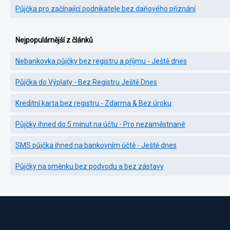
Půjčka pro začínající podnikatele bez daňového přiznání
Nejpopulárnější z článků
Nebankovka půjčky bez registru a příjmu - Ještě dnes
Půjčka do Výplaty - Bez Registru Ještě Dnes
Kreditní karta bez registru - Zdarma & Bez úroku
Půjčky ihned do 5 minut na účtu - Pro nezaměstnané
SMS půjčka ihned na bankovním účtě - Ještě dnes
Půjčky na směnku bez podvodu a bez zástavy