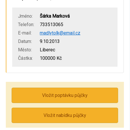
Jméno:
Šárka Marková
Telefon:
733513065
E-mail:
madlytolk@email.cz
Datum:
9.10.2013
Město:
Liberec
Částka:
100000 Kč
Vložit poptávku půjčky
Vložit nabídku půjčky