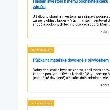
Hledám investora k mému podnikatelskému
záměru
Již dlouho sháním investora na zajímavý podnikat
záměr v oblasti biopaliv. Všichni chtějí investovat do
shopů a podobných technologických oborů. Mám 
zobraz
Poptávka půjčky
Půjčka na mateřské dovolené s přivýdělkem
Dobry den, chtěla bych se zeptat, zdali mám nárok
žádat o poskytnutí úvěru. Neboli půjčky. Jsem na 
(mateřské dovolené) a čekám další miminko. Ale 
zobraz
Poptávka půjčky