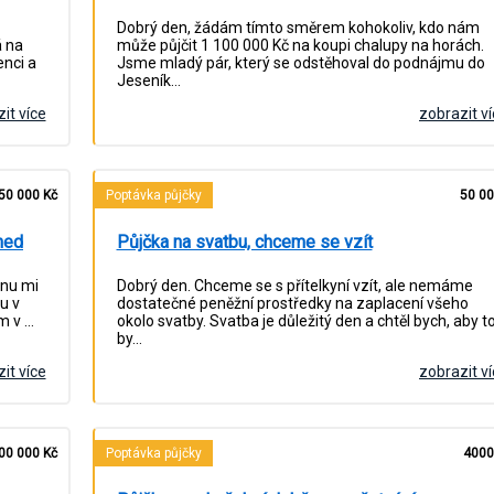
Dobrý den, žádám tímto směrem kohokoliv, kdo nám
á na
může půjčit 1 100 000 Kč na koupi chalupy na horách.
enci a
Jsme mladý pár, který se odstěhoval do podnájmu do
Jeseník…
it více
zobrazit v
50 000 Kč
Poptávka půjčky
50 00
ned
Půjčka na svatbu, chceme se vzít
dnu mi
Dobrý den. Chceme se s přítelkyní vzít, ale nemáme
u v
dostatečné peněžní prostředky na zaplacení všeho
m v …
okolo svatby. Svatba je důležitý den a chtěl bych, aby t
by…
it více
zobrazit v
00 000 Kč
Poptávka půjčky
4000