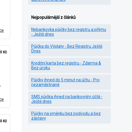
Nejpopulárnější z článků
Nebankovka půjčky bez registru a příjmu
íce
- Ještě dnes
Půjčka do Výplaty - Bez Registru Ještě
Dnes
0 Kč
Kreditní karta bez registru - Zdarma &
Bez úroku
Půjčky ihned do 5 minut na účtu - Pro
nezaměstnané
o
SMS půjčka ihned na bankovním účtě -
íce
Ještě dnes
Půjčky na směnku bez podvodu a bez
zástavy
0 Kč