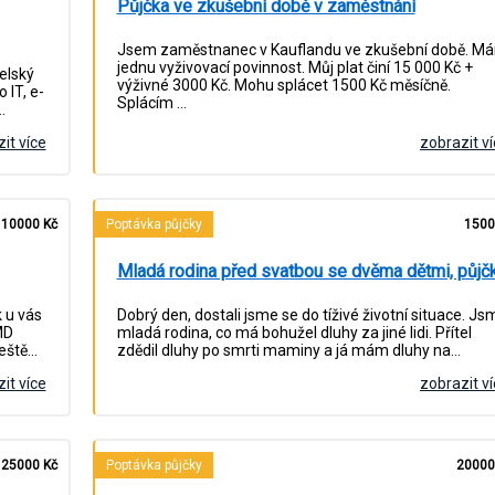
Půjčka ve zkušební době v zaměstnání
Jsem zaměstnanec v Kauflandu ve zkušební době. M
jednu vyživovací povinnost. Můj plat činí 15 000 Kč +
elský
výživné 3000 Kč. Mohu splácet 1500 Kč měsíčně.
 IT, e-
Splácím …
…
it více
zobrazit v
10000 Kč
Poptávka půjčky
1500
Mladá rodina před svatbou se dvěma dětmi, půjč
 u vás
Dobrý den, dostali jsme se do tíživé životní situace. Js
MD
mladá rodina, co má bohužel dluhy za jiné lidi. Přítel
ještě…
zdědil dluhy po smrti maminy a já mám dluhy na…
it více
zobrazit v
25000 Kč
Poptávka půjčky
20000