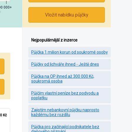
00 000+
č
Vložit nabídku půjčky
Nejpopulárnější z inzerce
Půjčka 1 milion korun od soukromé osoby
Půjčky od lichváře ihned - Ještě dnes
Půjčka na OP ihned až 300 000 Kč,
soukromá osoba
Půjčím vlastní peníze bez podvodu a
poplatku
Zajistím nebankovní půjčku naprosto
každému bez rozdílu
0 Kč
Půjčka pro začínající podnikatele bez
daňového přiznání