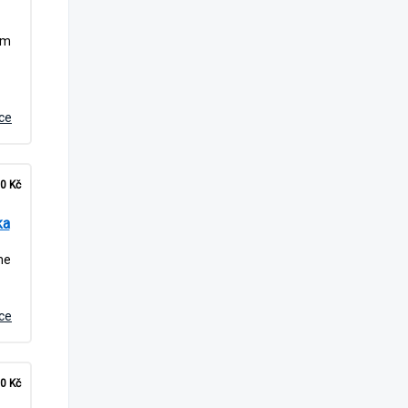
ám
íce
0 Kč
ka
me
íce
0 Kč