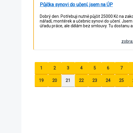
Půjčka synovi do učení, jsem na ÚP
Dobrý den. Potřebuji nutně půjčit 25000 Kč na zak
nářadí, montérek a učebnic synovi do učení. Jsem
úřadu práce, ale dělám bez smlouvy. Tu dostanu a
zobraz
1
2
3
4
5
6
7
19
20
21
22
23
24
25