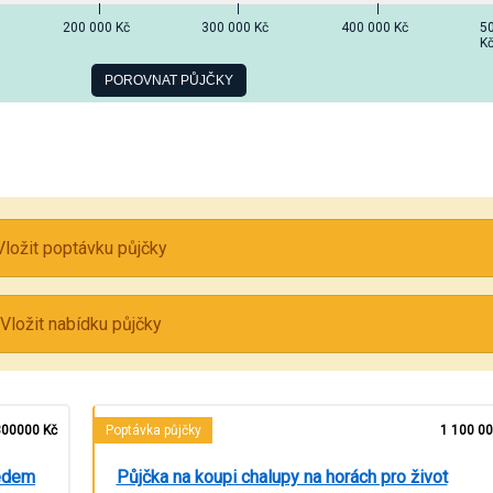
200 000 Kč
300 000 Kč
400 000 Kč
5
K
Vložit poptávku půjčky
Vložit nabídku půjčky
00000 Kč
Poptávka půjčky
1 100 00
ředem
Půjčka na koupi chalupy na horách pro život