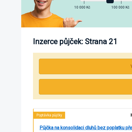
10 000 Kč
100 000 Kč
Inzerce půjček: Strana 21
Poptávka půjčky
3
Půjčka na konsolidaci dluhů bez poplatku p