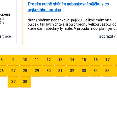
Prosím nutně sháním nebankovní půjčku v co
nejkratším termínu
oupení
 na
Nutně sháním nebankovní půjčku. Jelikož mám více
ž v …
půjček, tak bych chtěla si půjčit jednu velkou částku, do
které dám všechny ty malé. A já budu moct platit jeno
it více
zobrazit v
8
9
10
11
12
13
14
15
16
17
26
27
28
29
30
31
32
33
34
35
37
38