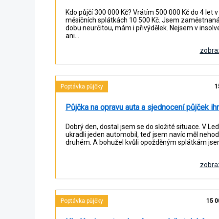
Kdo půjčí 300 000 Kč? Vrátím 500 000 Kč do 4 let v
měsíčních splátkách 10 500 Kč. Jsem zaměstnan
dobu neurčitou, mám i přivýdělek. Nejsem v insolv
ani…
zobraz
Poptávka půjčky
1
Půjčka na opravu auta a sjednocení půjček ih
Dobrý den, dostal jsem se do složité situace. V Le
ukradli jeden automobil, teď jsem navíc měl nehod
druhém. A bohužel kvůli opožděným splátkám jse
zobraz
Poptávka půjčky
15 0