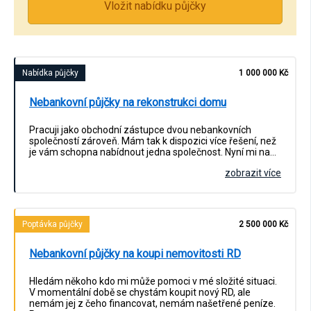
Vložit nabídku půjčky
Nabídka půjčky
1 000 000 Kč
Nebankovní půjčky na rekonstrukci domu
Pracuji jako obchodní zástupce dvou nebankovních
společností zároveň. Mám tak k dispozici více řešení, než
je vám schopna nabídnout jedna společnost. Nyní mi na…
zobrazit více
Poptávka půjčky
2 500 000 Kč
Nebankovní půjčky na koupi nemovitosti RD
Hledám někoho kdo mi může pomoci v mé složité situaci.
V momentální době se chystám koupit nový RD, ale
nemám jej z čeho financovat, nemám našetřené peníze.