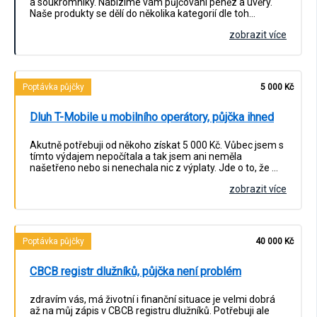
a soukromníky. Nabízíme vám půjčování peněz a úvěry.
Naše produkty se dělí do několika kategorií dle toh…
zobrazit více
Poptávka půjčky
5 000 Kč
Dluh T-Mobile u mobilního operátory, půjčka ihned
Akutně potřebuji od někoho získat 5 000 Kč. Vůbec jsem s
tímto výdajem nepočítala a tak jsem ani neměla
našetřeno nebo si nenechala nic z výplaty. Jde o to, že …
zobrazit více
Poptávka půjčky
40 000 Kč
CBCB registr dlužníků, půjčka není problém
zdravím vás, má životní i finanční situace je velmi dobrá
až na můj zápis v CBCB registru dlužníků. Potřebuji ale