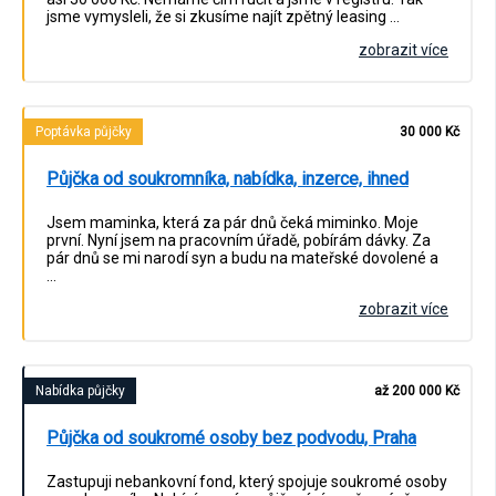
jsme vymysleli, že si zkusíme najít zpětný leasing …
zobrazit více
Poptávka půjčky
30 000 Kč
Půjčka od soukromníka, nabídka, inzerce, ihned
Jsem maminka, která za pár dnů čeká miminko. Moje
první. Nyní jsem na pracovním úřadě, pobírám dávky. Za
pár dnů se mi narodí syn a budu na mateřské dovolené a
…
zobrazit více
Nabídka půjčky
až 200 000 Kč
Půjčka od soukromé osoby bez podvodu, Praha
Zastupuji nebankovní fond, který spojuje soukromé osoby