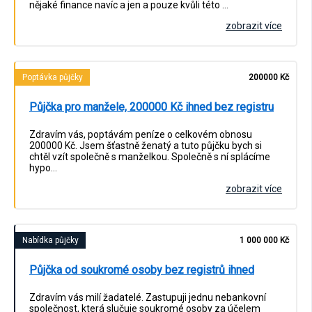
nějaké finance navíc a jen a pouze kvůli této …
zobrazit více
Poptávka půjčky
200000 Kč
Půjčka pro manžele, 200000 Kč ihned bez registru
Zdravím vás, poptávám peníze o celkovém obnosu
200000 Kč. Jsem šťastně ženatý a tuto půjčku bych si
chtěl vzít společně s manželkou. Společně s ní splácíme
hypo…
zobrazit více
Nabídka půjčky
1 000 000 Kč
Půjčka od soukromé osoby bez registrů ihned
Zdravím vás milí žadatelé. Zastupuji jednu nebankovní
společnost, která slučuje soukromé osoby za účelem