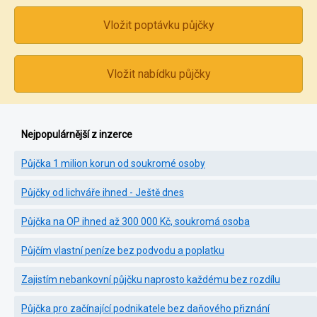
Vložit poptávku půjčky
Vložit nabídku půjčky
Nejpopulárnější z inzerce
Půjčka 1 milion korun od soukromé osoby
Půjčky od lichváře ihned - Ještě dnes
Půjčka na OP ihned až 300 000 Kč, soukromá osoba
Půjčím vlastní peníze bez podvodu a poplatku
Zajistím nebankovní půjčku naprosto každému bez rozdílu
Půjčka pro začínající podnikatele bez daňového přiznání