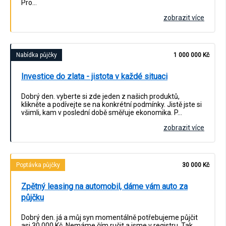
Pro…
zobrazit více
Nabídka půjčky
1 000 000 Kč
Investice do zlata - jistota v každé situaci
Dobrý den. vyberte si zde jeden z našich produktů,
klikněte a podívejte se na konkrétní podmínky. Jistě jste si
všimli, kam v poslední době směřuje ekonomika. P…
zobrazit více
Poptávka půjčky
30 000 Kč
Zpětný leasing na automobil, dáme vám auto za
půjčku
Dobrý den. já a můj syn momentálně potřebujeme půjčit
asi 30 000 Kč. Nemáme čím ručit a jsme v registru. Tak