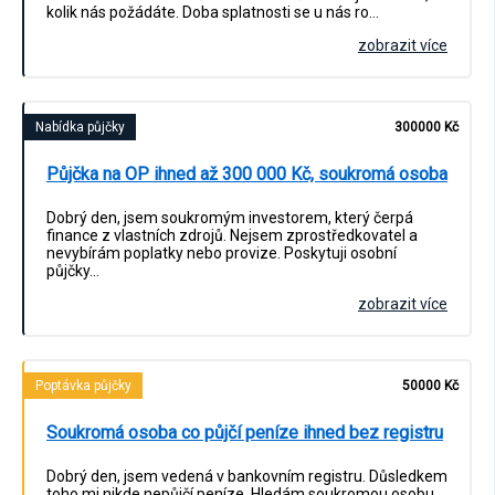
kolik nás požádáte. Doba splatnosti se u nás ro…
zobrazit více
Nabídka půjčky
300000 Kč
Půjčka na OP ihned až 300 000 Kč, soukromá osoba
Dobrý den, jsem soukromým investorem, který čerpá
finance z vlastních zdrojů. Nejsem zprostředkovatel a
nevybírám poplatky nebo provize. Poskytuji osobní
půjčky…
zobrazit více
Poptávka půjčky
50000 Kč
Soukromá osoba co půjčí peníze ihned bez registru
Dobrý den, jsem vedená v bankovním registru. Důsledkem
toho mi nikde nepůjčí peníze. Hledám soukromou osobu,