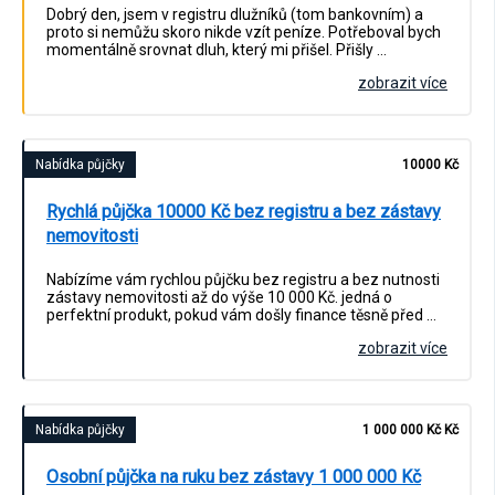
Dobrý den, jsem v registru dlužníků (tom bankovním) a
proto si nemůžu skoro nikde vzít peníze. Potřeboval bych
momentálně srovnat dluh, který mi přišel. Přišly …
zobrazit více
Nabídka půjčky
10000 Kč
Rychlá půjčka 10000 Kč bez registru a bez zástavy
nemovitosti
Nabízíme vám rychlou půjčku bez registru a bez nutnosti
zástavy nemovitosti až do výše 10 000 Kč. jedná o
perfektní produkt, pokud vám došly finance těsně před …
zobrazit více
Nabídka půjčky
1 000 000 Kč Kč
Osobní půjčka na ruku bez zástavy 1 000 000 Kč