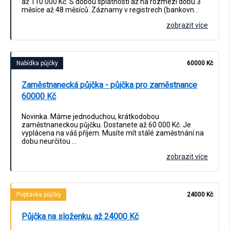
až 110 000 Kč. S dobou splatností až na rozmezí dobu 3
měsíce až 48 měsíců. Záznamy v registrech (bankovn…
zobrazit více
Nabídka půjčky
60000 Kč
Zaměstnanecká půjčka - půjčka pro zaměstnance
60000 Kč
Novinka. Máme jednoduchou, krátkodobou
zaměstnaneckou půjčku. Dostanete až 60 000 Kč. Je
vyplácena na váš příjem. Musíte mít stálé zaměstnání na
dobu neurčitou …
zobrazit více
Poptávka půjčky
24000 Kč
Půjčka na složenku, až 24000 Kč