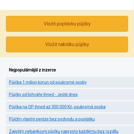
Vložit poptávku půjčky
Vložit nabídku půjčky
Nejpopulárnější z inzerce
Půjčka 1 milion korun od soukromé osoby
Půjčky od lichváře ihned - Ještě dnes
Půjčka na OP ihned až 300 000 Kč, soukromá osoba
Půjčím vlastní peníze bez podvodu a poplatku
Zajistím nebankovní půjčku naprosto každému bez rozdílu