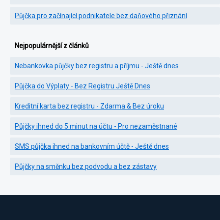
Půjčka pro začínající podnikatele bez daňového přiznání
Nejpopulárnější z článků
Nebankovka půjčky bez registru a příjmu - Ještě dnes
Půjčka do Výplaty - Bez Registru Ještě Dnes
Kreditní karta bez registru - Zdarma & Bez úroku
Půjčky ihned do 5 minut na účtu - Pro nezaměstnané
SMS půjčka ihned na bankovním účtě - Ještě dnes
Půjčky na směnku bez podvodu a bez zástavy