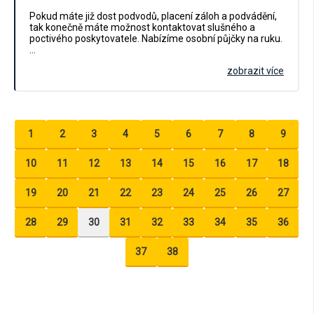
Pokud máte již dost podvodů, placení záloh a podvádění,
tak konečně máte možnost kontaktovat slušného a
poctivého poskytovatele. Nabízíme osobní půjčky na ruku.
…
zobrazit více
1
2
3
4
5
6
7
8
9
10
11
12
13
14
15
16
17
18
19
20
21
22
23
24
25
26
27
28
29
30
31
32
33
34
35
36
37
38